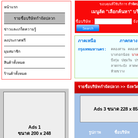
ขอบคุณที่ใช้บริการ
กำจัด
หน้าแรก
เมนูลัด
"เลือกค้นหา" บร
รายชื่อบริษัทกำจัดปลวก
ชื่อบริษัท :
จัง
ข่าวและเกร็ดความรู้
ลงประกาศฟรี
ภาคเหนือ
ภาคกลาง
กรุงเทพมหานคร :
คลองสาน
คลองส
มุมสมาชิก
บางกอกน้อย
บาง
บึงกุ่ม
ปทุมวัน
ป
สินค้าทั้งหมด
ลาดกระบัง
ลาดพร
ห้วยขวาง
ร้านค้าทั้งหมด
รายชื่อบริษัทกำจัดปลวก >> จังห
Ads 3 ขนาด 228 x 85
Ads 1
รูปภาพ
ชื่อบริษัท
ขนาด 200 x 248