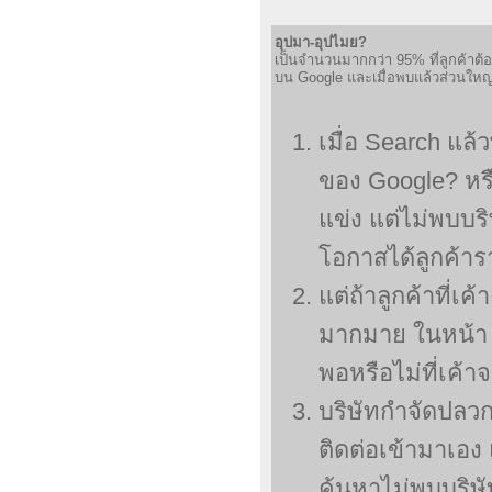
อุปมา-อุปไมย?
เป็นจำนวนมากกว่า 95% ที่ลูกค้าต
บน Google และเมื่อพบแล้วส่วนใหญ่แ
เมื่อ Search แล้
ของ Google? หรือ
แข่ง แต่ไม่พบบร
โอกาสได้ลูกค้า
แต่ถ้าลูกค้าที่เ
มากมาย ในหน้า 1
พอหรือไม่ที่เค้า
บริษัทกำจัดปลวก
ติดต่อเข้ามาเอง
ค้นหาไม่พบบริษั