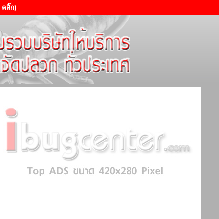
คลิ๊ก)