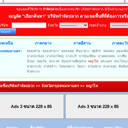
ขอบคุณที่ใช้บริการ
กำจัดปลวก
เนื่องจากสมาชิก บริษัทกำจัดปลวก มีเป็นจำนวนมากใ
เมนูลัด
"เลือกค้นหา" บริษัทกำจัดปลวก ตามเขตพื้นที่ที่ต้องการหรือ
บริษัท :
จังหวัด
เขต/อำเภอ :
าคเหนือ
ภาคกลาง
ภาคอีสาน
ภาคตะวั
ุงเทพมหานคร :
คลองสาน
คลองสามวา
คลองเตย
คันนายาว
จตุจักร
จอมทอง
ดอนเมือ
บางกอกน้อย
บางกอกใหญ่
บางกะปิ
บางขุนเทียน
บางคอแหลม
บางซื่อ
บึงกุ่ม
ปทุมวัน
ประเวศ
ป้อมปราบศัตรูพ่าย
พญาไท
พระนคร
พระโขนง
ลาดกระบัง
ลาดพร้าว
วังทองหลาง
วัฒนา
สวนหลวง
สะพานสูง
สัมพัน
ห้วยขวาง
ยชื่อบริษัทกำจัดปลวก >> จังหวัดกรุงเทพมหานคร >> พญาไท
Ads 3 ขนาด 228 x 85
Ads 3 ขนาด 228 x 85