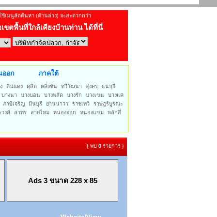
ช้เมนูลัดค้นหา (ด้านล่าง) จะสะดวกกว่า
เขตพื้นที่ใกล้เคียงบ้านท่าน
ได้ที่นี่
นออก
ภาคใต้
ง
ดินแดง
ดุสิต
ตลิ่งชัน
ทวีวัฒนา
ทุ่งครุ
ธนบุรี
บางนา
บางบอน
บางพลัด
บางรัก
บางเขน
บางแค
ภาษีเจริญ
มีนบุรี
ยานนาวา
ราชเทวี
ราษฎร์บูรณะ
ธวงศ์
สาทร
สายไหม
หนองจอก
หนองแขม
หลักสี่
{ พบ
0
รายการ }
Ads 3 ขนาด 228 x 85