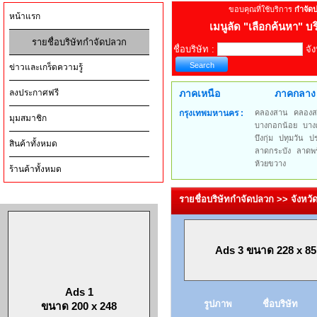
ขอบคุณที่ใช้บริการ
กำจัด
หน้าแรก
เมนูลัด
"เลือกค้นหา" บร
รายชื่อบริษัทกำจัดปลวก
ชื่อบริษัท :
จัง
ข่าวและเกร็ดความรู้
ลงประกาศฟรี
ภาคเหนือ
ภาคกลาง
กรุงเทพมหานคร :
คลองสาน
คลองส
มุมสมาชิก
บางกอกน้อย
บาง
บึงกุ่ม
ปทุมวัน
ป
สินค้าทั้งหมด
ลาดกระบัง
ลาดพร
ห้วยขวาง
ร้านค้าทั้งหมด
รายชื่อบริษัทกำจัดปลวก >> จังหว
Ads 3 ขนาด 228 x 85
Ads 1
รูปภาพ
ชื่อบริษัท
ขนาด 200 x 248