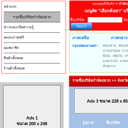
ขอบคุณที่ใช้บริการ
กำจัด
หน้าแรก
เมนูลัด
"เลือกค้นหา" บร
รายชื่อบริษัทกำจัดปลวก
ชื่อบริษัท :
จัง
ข่าวและเกร็ดความรู้
ลงประกาศฟรี
ภาคเหนือ
ภาคกลาง
กรุงเทพมหานคร :
คลองสาน
คลองส
มุมสมาชิก
บางกอกน้อย
บาง
บึงกุ่ม
ปทุมวัน
ป
สินค้าทั้งหมด
ลาดกระบัง
ลาดพร
ห้วยขวาง
ร้านค้าทั้งหมด
รายชื่อบริษัทกำจัดปลวก >> จังหวั
Ads 3 ขนาด 228 x 85
Ads 1
รูปภาพ
ชื่อบริษัท
ขนาด 200 x 248