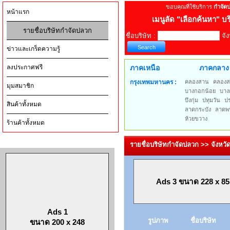
ขอบคุณที่ใช้บริการ
กำจัด
หน้าแรก
เมนูลัด
"เลือกค้นหา" บร
รายชื่อบริษัทกำจัดปลวก
ชื่อบริษัท :
จัง
ข่าวและเกร็ดความรู้
ลงประกาศฟรี
ภาคเหนือ
ภาคกลาง
กรุงเทพมหานคร :
คลองสาน
คลองส
มุมสมาชิก
บางกอกน้อย
บาง
บึงกุ่ม
ปทุมวัน
ป
สินค้าทั้งหมด
ลาดกระบัง
ลาดพร
ห้วยขวาง
ร้านค้าทั้งหมด
รายชื่อบริษัทกำจัดปลวก >> จังห
Ads 3 ขนาด 228 x 85
Ads 1
รูปภาพ
ชื่อบริษัท
ขนาด 200 x 248