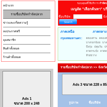
ขอบคุณที่ใช้บริการ
กำจัด
หน้าแรก
เมนูลัด
"เลือกค้นหา" บร
รายชื่อบริษัทกำจัดปลวก
ชื่อบริษัท :
จัง
ข่าวและเกร็ดความรู้
ลงประกาศฟรี
ภาคเหนือ
ภาคกลาง
กรุงเทพมหานคร :
คลองสาน
คลองส
มุมสมาชิก
บางกอกน้อย
บาง
บึงกุ่ม
ปทุมวัน
ป
สินค้าทั้งหมด
ลาดกระบัง
ลาดพร
ห้วยขวาง
ร้านค้าทั้งหมด
รายชื่อบริษัทกำจัดปลวก >> จังหว
Ads 3 ขนาด 228 x 85
Ads 1
รูปภาพ
ชื่อบริษัท
ขนาด 200 x 248